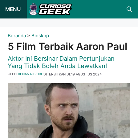
Loncat
MENU
ke
konten
Beranda
>
Bioskop
5 Film Terbaik Aaron Paul
Aktor Ini Bersinar Dalam Pertunjukan
Yang Tidak Boleh Anda Lewatkan!
OLEH
RENAN RIBEIRO
DITERBITKAN DI:
19 AGUSTUS 2024