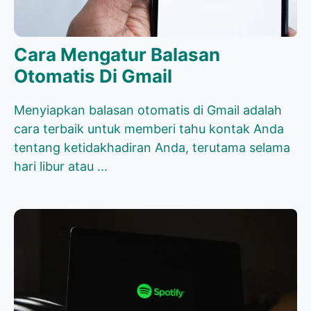
Cara Mengatur Balasan
Otomatis Di Gmail
Menyiapkan balasan otomatis di Gmail adalah
cara terbaik untuk memberi tahu kontak Anda
tentang ketidakhadiran Anda, terutama selama
hari libur atau ...