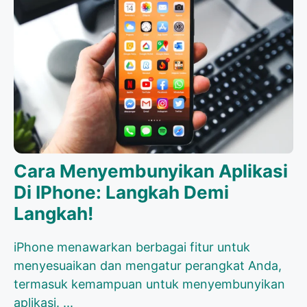
Cara Menyembunyikan Aplikasi
Di IPhone: Langkah Demi
Langkah!
iPhone menawarkan berbagai fitur untuk
menyesuaikan dan mengatur perangkat Anda,
termasuk kemampuan untuk menyembunyikan
aplikasi. ...