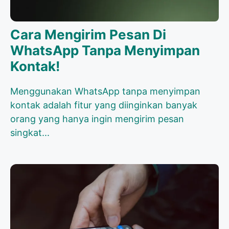
Cara Mengirim Pesan Di
WhatsApp Tanpa Menyimpan
Kontak!
Menggunakan WhatsApp tanpa menyimpan
kontak adalah fitur yang diinginkan banyak
orang yang hanya ingin mengirim pesan
singkat...