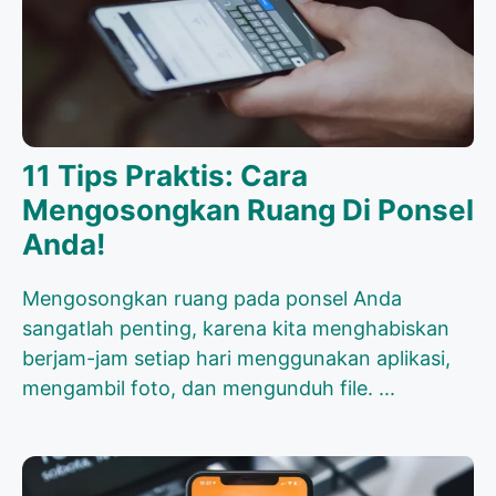
11 Tips Praktis: Cara
Mengosongkan Ruang Di Ponsel
Anda!
Mengosongkan ruang pada ponsel Anda
sangatlah penting, karena kita menghabiskan
berjam-jam setiap hari menggunakan aplikasi,
mengambil foto, dan mengunduh file. ...