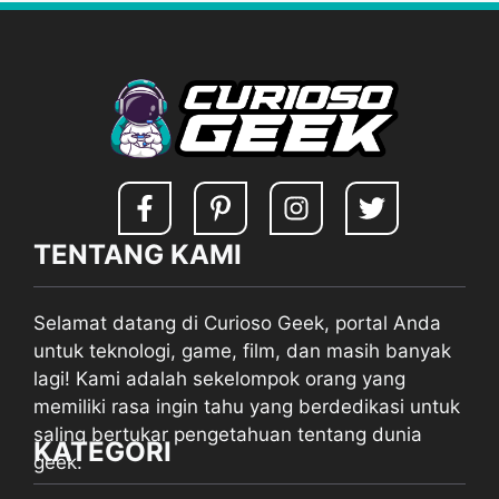
TENTANG KAMI
Selamat datang di Curioso Geek, portal Anda
untuk teknologi, game, film, dan masih banyak
lagi! Kami adalah sekelompok orang yang
memiliki rasa ingin tahu yang berdedikasi untuk
saling bertukar pengetahuan tentang dunia
KATEGORI
geek.