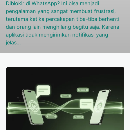
Diblokir di WhatsApp? Ini bisa menjadi
pengalaman yang sangat membuat frustrasi,
terutama ketika percakapan tiba-tiba berhenti
dan orang lain menghilang begitu saja. Karena
aplikasi tidak mengirimkan notifikasi yang
jelas...