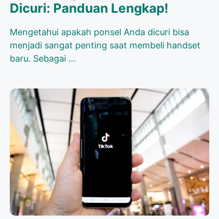
Dicuri: Panduan Lengkap!
Mengetahui apakah ponsel Anda dicuri bisa
menjadi sangat penting saat membeli handset
baru. Sebagai ...