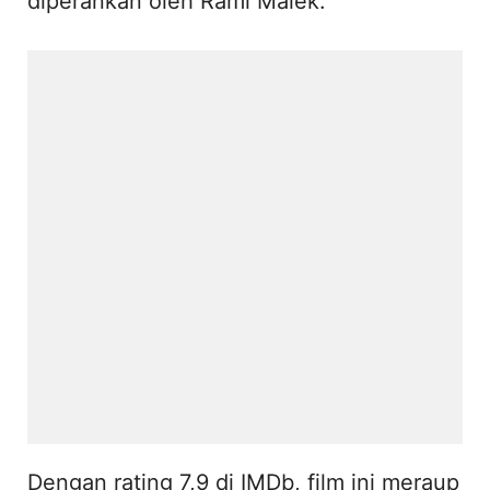
diperankan oleh Rami Malek.
Dengan rating 7,9 di IMDb, film ini meraup