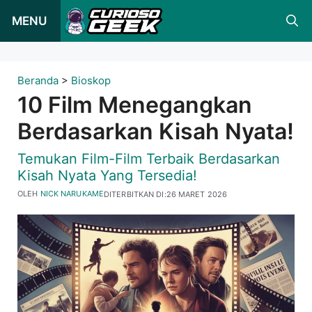
Loncat
MENU
ke
konten
Beranda
>
Bioskop
10 Film Menegangkan
Berdasarkan Kisah Nyata!
Temukan Film-Film Terbaik Berdasarkan
Kisah Nyata Yang Tersedia!
OLEH
NICK NARUKAME
DITERBITKAN DI:
26 MARET 2026