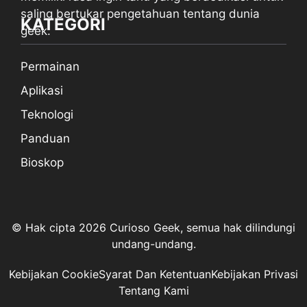
saling bertukar pengetahuan tentang dunia
KATEGORI
geek.
Permainan
Aplikasi
Teknologi
Panduan
Bioskop
© Hak cipta 2026 Curioso Geek, semua hak dilindungi
undang-undang.
Kebijakan Cookie
Syarat Dan Ketentuan
Kebijakan Privasi
Tentang Kami