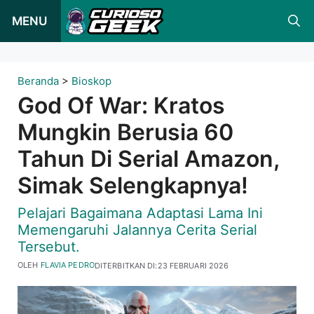
Loncat
MENU
ke
konten
Beranda
>
Bioskop
God Of War: Kratos
Mungkin Berusia 60
Tahun Di Serial Amazon,
Simak Selengkapnya!
Pelajari Bagaimana Adaptasi Lama Ini
Memengaruhi Jalannya Cerita Serial
Tersebut.
OLEH
FLAVIA PEDRO
DITERBITKAN DI:
23 FEBRUARI 2026