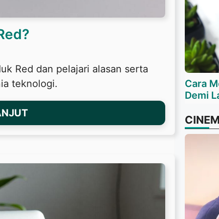
Red?
k Red dan pelajari alasan serta
Cara M
a teknologi.
Demi L
ANJUT
CINE