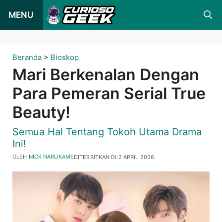
Loncat
MENU
ke
konten
Beranda
>
Bioskop
Mari Berkenalan Dengan
Para Pemeran Serial True
Beauty!
Semua Hal Tentang Tokoh Utama Drama
Ini!
OLEH
NICK NARUKAME
DITERBITKAN DI:
2 APRIL 2026