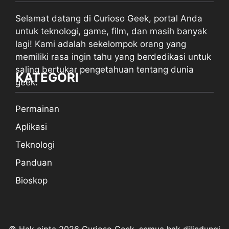
Selamat datang di Curioso Geek, portal Anda
untuk teknologi, game, film, dan masih banyak
lagi! Kami adalah sekelompok orang yang
memiliki rasa ingin tahu yang berdedikasi untuk
saling bertukar pengetahuan tentang dunia
KATEGORI
geek.
Permainan
Aplikasi
Teknologi
Panduan
Bioskop
© Hak cipta 2026 Curioso Geek, semua hak dilindungi