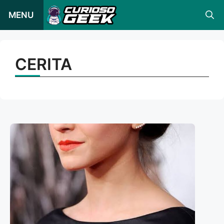
Loncat
MENU
ke
konten
CERITA