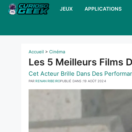
Skip
JEUX
APPLICATIONS
to
content
Accueil
>
Cinéma
Les 5 Meilleurs Films 
Cet Acteur Brille Dans Des Perform
PAR
RENAN RIBEIRO
PUBLIÉ DANS :
19 AOÛT 2024