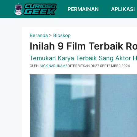
Loncat
PERMAINAN
APLIKASI
ke
konten
Beranda
>
Bioskop
Inilah 9 Film Terbaik 
Temukan Karya Terbaik Sang Aktor Hi
OLEH
NICK NARUKAME
DITERBITKAN DI:
27 SEPTEMBER 2024