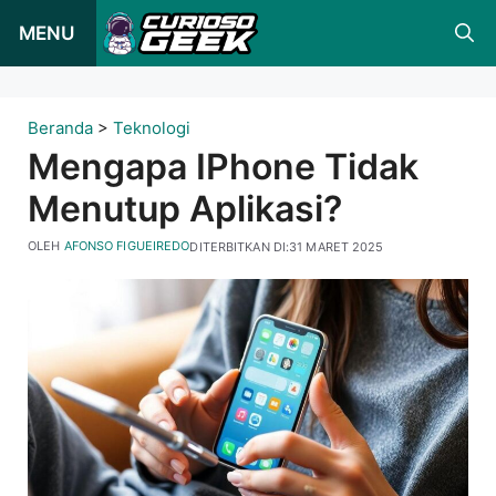
Loncat
MENU
ke
konten
Beranda
>
Teknologi
Mengapa IPhone Tidak
Menutup Aplikasi?
OLEH
AFONSO FIGUEIREDO
DITERBITKAN DI:
31 MARET 2025