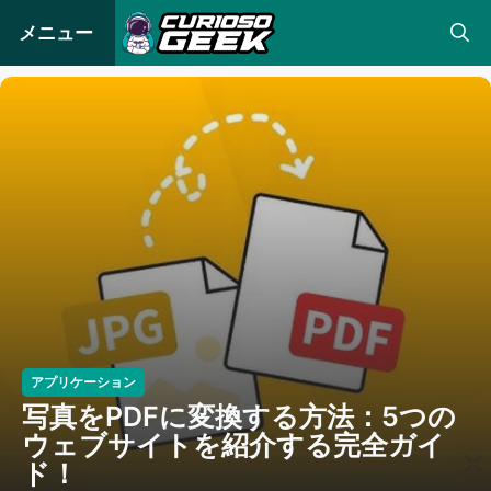
コ
メニュー
ン
テ
ン
ツ
へ
ス
キ
ッ
プ
アプリケーション
写真をPDFに変換する方法：5つの
ウェブサイトを紹介する完全ガイ
ド！