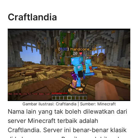
Craftlandia
Gambar ilustrasi: Craftlandia | Sumber: Minecraft
Nama lain yang tak boleh dilewatkan dari
server Minecraft terbaik adalah
Craftlandia. Server ini benar-benar klasik