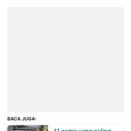
BACA JUGA:
11 game yang paling