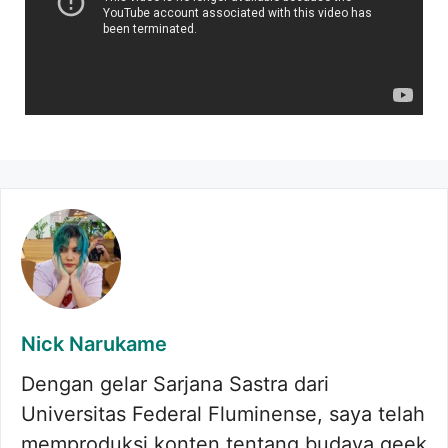
Nick Narukame
Dengan gelar Sarjana Sastra dari
Universitas Federal Fluminense, saya telah
memproduksi konten tentang budaya geek