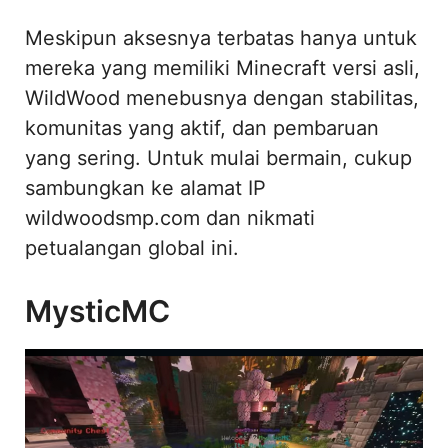
Meskipun aksesnya terbatas hanya untuk
mereka yang memiliki Minecraft versi asli,
WildWood menebusnya dengan stabilitas,
komunitas yang aktif, dan pembaruan
yang sering. Untuk mulai bermain, cukup
sambungkan ke alamat IP
wildwoodsmp.com dan nikmati
petualangan global ini.
MysticMC