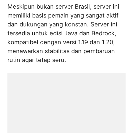
Meskipun bukan server Brasil, server ini
memiliki basis pemain yang sangat aktif
dan dukungan yang konstan. Server ini
tersedia untuk edisi Java dan Bedrock,
kompatibel dengan versi 1.19 dan 1.20,
menawarkan stabilitas dan pembaruan
rutin agar tetap seru.