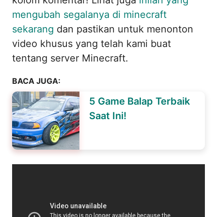
mengubah segalanya di minecraft
sekarang
dan pastikan untuk menonton
video khusus yang telah kami buat
tentang server Minecraft.
BACA JUGA:
5 Game Balap Terbaik
Saat Ini!