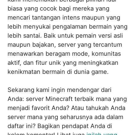
biasa yang cocok bagi mereka yang
mencari tantangan intens maupun yang
lebih menyukai pengalaman bermain yang
lebih santai. Baik untuk pemain versi asli
maupun bajakan, server yang tercantum
menawarkan beragam mode, komunitas
aktif, dan fitur unik yang meningkatkan
kenikmatan bermain di dunia game.
Sekarang kami ingin mendengar dari
Anda: server Minecraft terbaik mana yang
menjadi favorit Anda? Atau tahukah Anda
server mana yang seharusnya ada dalam
daftar ini? Bagikan pendapat Anda di
kolom komentar! Lihat juga
inilah yang