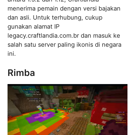
menerima pemain dengan versi bajakan
dan asli. Untuk terhubung, cukup
gunakan alamat IP
legacy.craftlandia.com.br dan masuk ke
salah satu server paling ikonis di negara
ini.
Rimba