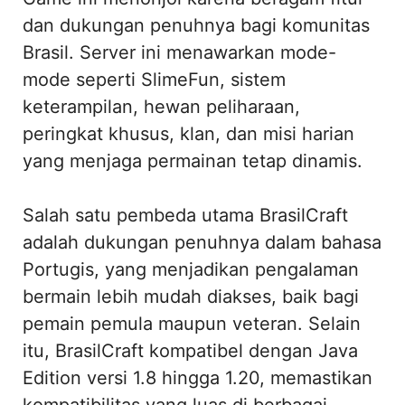
dan dukungan penuhnya bagi komunitas
Brasil. Server ini menawarkan mode-
mode seperti SlimeFun, sistem
keterampilan, hewan peliharaan,
peringkat khusus, klan, dan misi harian
yang menjaga permainan tetap dinamis.
Salah satu pembeda utama BrasilCraft
adalah dukungan penuhnya dalam bahasa
Portugis, yang menjadikan pengalaman
bermain lebih mudah diakses, baik bagi
pemain pemula maupun veteran. Selain
itu, BrasilCraft kompatibel dengan Java
Edition versi 1.8 hingga 1.20, memastikan
kompatibilitas yang luas di berbagai