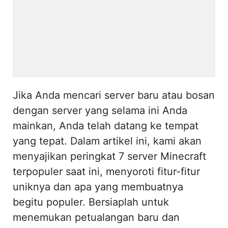
Jika Anda mencari server baru atau bosan
dengan server yang selama ini Anda
mainkan, Anda telah datang ke tempat
yang tepat. Dalam artikel ini, kami akan
menyajikan peringkat 7 server Minecraft
terpopuler saat ini, menyoroti fitur-fitur
uniknya dan apa yang membuatnya
begitu populer. Bersiaplah untuk
menemukan petualangan baru dan