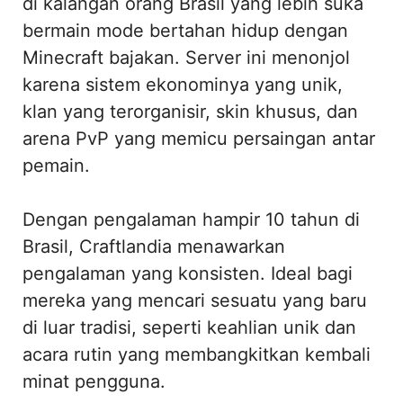
di kalangan orang Brasil yang lebih suka
bermain mode bertahan hidup dengan
Minecraft bajakan. Server ini menonjol
karena sistem ekonominya yang unik,
klan yang terorganisir, skin khusus, dan
arena PvP yang memicu persaingan antar
pemain.
Dengan pengalaman hampir 10 tahun di
Brasil, Craftlandia menawarkan
pengalaman yang konsisten. Ideal bagi
mereka yang mencari sesuatu yang baru
di luar tradisi, seperti keahlian unik dan
acara rutin yang membangkitkan kembali
minat pengguna.