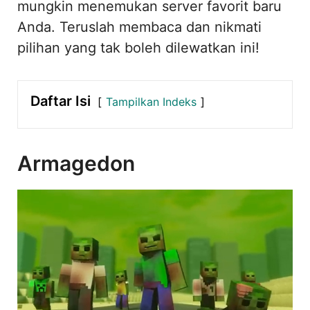
mungkin menemukan server favorit baru
Anda. Teruslah membaca dan nikmati
pilihan yang tak boleh dilewatkan ini!
Daftar Isi
Tampilkan Indeks
Armagedon