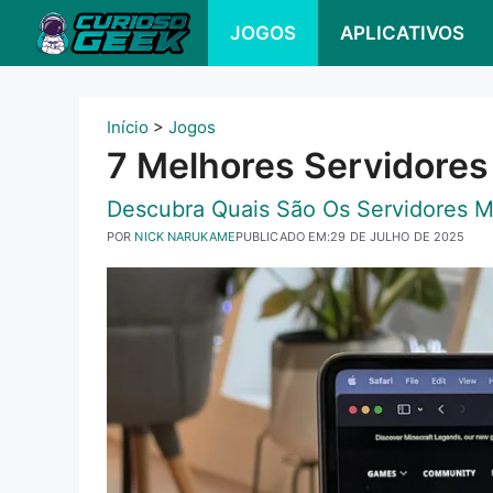
Pular
JOGOS
APLICATIVOS
para
o
conteúdo
Início
>
Jogos
7 Melhores Servidores
Descubra Quais São Os Servidores M
POR
NICK NARUKAME
PUBLICADO EM:
29 DE JULHO DE 2025