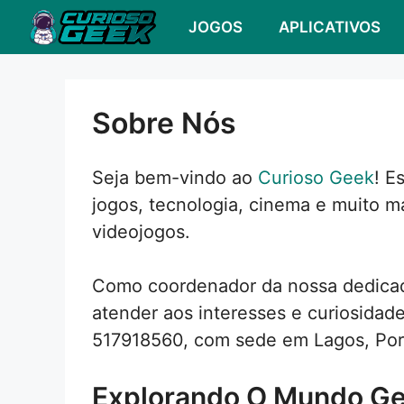
Pular
JOGOS
APLICATIVOS
para
o
conteúdo
Sobre Nós
Seja bem-vindo ao
Curioso Geek
! E
jogos, tecnologia, cinema e muito ma
videojogos.
Como coordenador da nossa dedicada
atender aos interesses e curiosidad
517918560, com sede em Lagos, Por
Explorando O Mundo G