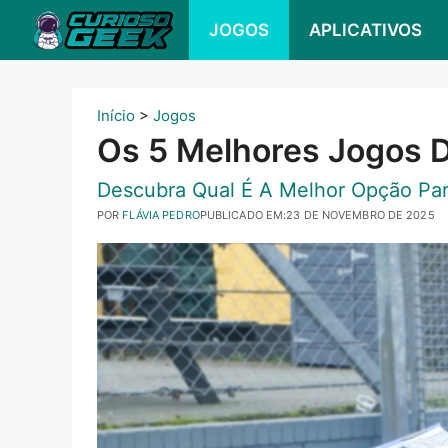
Pular
JOGOS
APLICATIVOS
para
o
conteúdo
Início
>
Jogos
Os 5 Melhores Jogos 
Descubra Qual É A Melhor Opção Par
POR
FLÁVIA PEDRO
PUBLICADO EM:
23 DE NOVEMBRO DE 2025