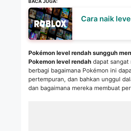
BACA JUGA:
Cara naik leve
Pokémon level rendah sungguh men
Pokemon level rendah
dapat sangat 
berbagi bagaimana Pokémon ini dap
pertempuran, dan bahkan unggul dala
dan bagaimana mereka membuat per