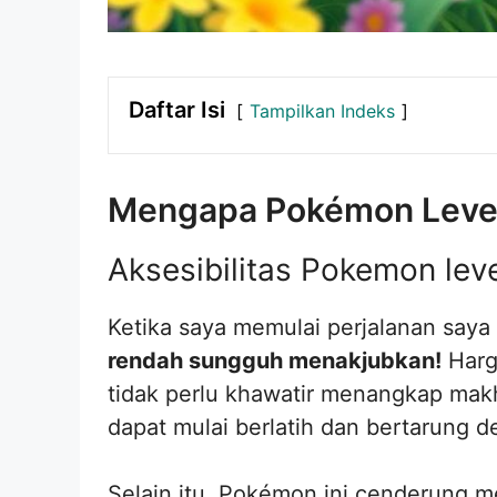
Daftar Isi
Tampilkan Indeks
Mengapa Pokémon Level
Aksesibilitas Pokemon lev
Ketika saya memulai perjalanan sa
rendah sungguh menakjubkan!
Harg
tidak perlu khawatir menangkap mak
dapat mulai berlatih dan bertarung d
Selain itu, Pokémon ini cenderung 