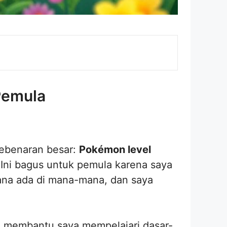
Pemula
kebenaran besar:
Pokémon level
Ini bagus untuk pemula karena saya
ana ada di mana-mana, dan saya
g membantu saya mempelajari dasar-