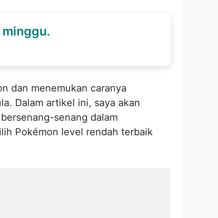
u minggu.
mon dan menemukan caranya
 Dalam artikel ini, saya akan
, bersenang-senang dalam
lih Pokémon level rendah terbaik