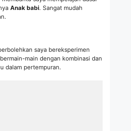
pnya
Anak babi
. Sangat mudah
an.
erbolehkan saya bereksperimen
t bermain-main dengan kombinasi dan
ku dalam pertempuran.