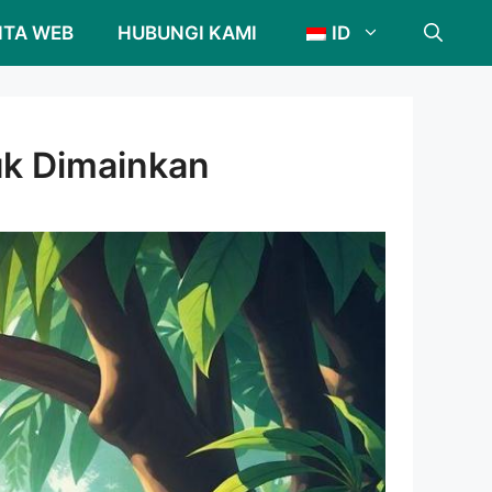
ITA WEB
HUBUNGI KAMI
ID
k Dimainkan