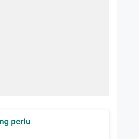
ng perlu