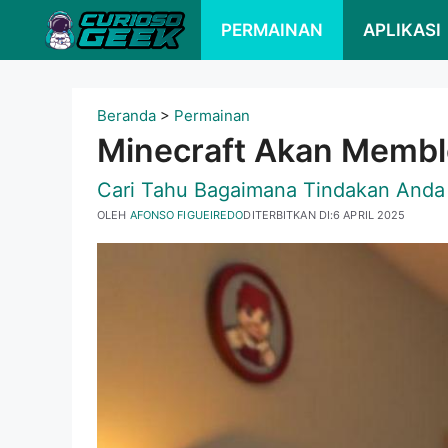
Loncat
PERMAINAN
APLIKASI
ke
konten
Beranda
>
Permainan
Minecraft Akan Memblo
Cari Tahu Bagaimana Tindakan And
OLEH
AFONSO FIGUEIREDO
DITERBITKAN DI:
6 APRIL 2025