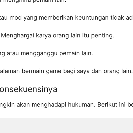
au mod yang memberikan keuntungan tidak adi
:Menghargai karya orang lain itu penting.
ng atau mengganggu pemain lain.
galaman bermain game bagi saya dan orang lain.
onsekuensinya
ungkin akan menghadapi hukuman. Berikut ini b