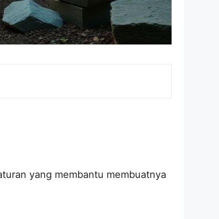
a aturan yang membantu membuatnya