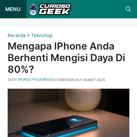
Loncat
MENU
ke
konten
Beranda
>
Teknologi
Mengapa IPhone Anda
Berhenti Mengisi Daya Di
80%?
OLEH
AFONSO FIGUEIREDO
DITERBITKAN DI:
11 MARET 2025