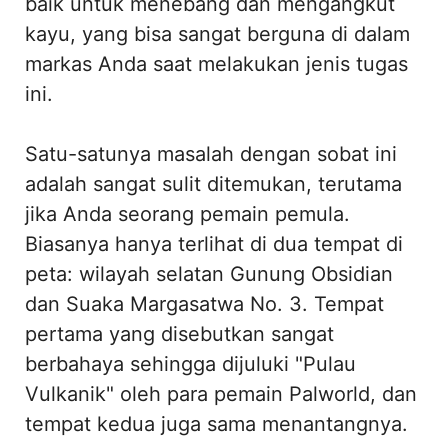
baik untuk menebang dan mengangkut
kayu, yang bisa sangat berguna di dalam
markas Anda saat melakukan jenis tugas
ini.
Satu-satunya masalah dengan sobat ini
adalah sangat sulit ditemukan, terutama
jika Anda seorang pemain pemula.
Biasanya hanya terlihat di dua tempat di
peta: wilayah selatan Gunung Obsidian
dan Suaka Margasatwa No. 3. Tempat
pertama yang disebutkan sangat
berbahaya sehingga dijuluki "Pulau
Vulkanik" oleh para pemain Palworld, dan
tempat kedua juga sama menantangnya.