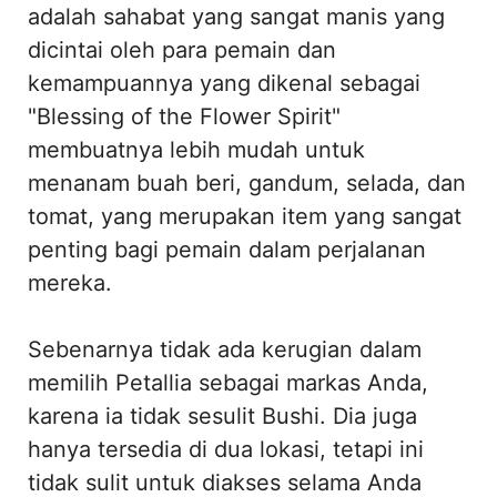
adalah sahabat yang sangat manis yang
dicintai oleh para pemain dan
kemampuannya yang dikenal sebagai
"Blessing of the Flower Spirit"
membuatnya lebih mudah untuk
menanam buah beri, gandum, selada, dan
tomat, yang merupakan item yang sangat
penting bagi pemain dalam perjalanan
mereka.
Sebenarnya tidak ada kerugian dalam
memilih Petallia sebagai markas Anda,
karena ia tidak sesulit Bushi. Dia juga
hanya tersedia di dua lokasi, tetapi ini
tidak sulit untuk diakses selama Anda