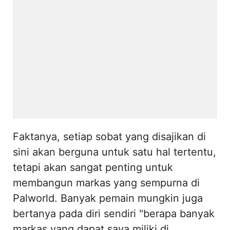
Faktanya, setiap sobat yang disajikan di
sini akan berguna untuk satu hal tertentu,
tetapi akan sangat penting untuk
membangun markas yang sempurna di
Palworld. Banyak pemain mungkin juga
bertanya pada diri sendiri "berapa banyak
markas yang dapat saya miliki di