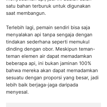
satu bahan terburuk untuk digunakan
saat membangun.
Terlebih lagi, pemain sendiri bisa saja
menyalakan api tanpa sengaja dengan
tindakan sederhana seperti memukul
dinding dengan obor. Meskipun teman-
teman elemen air dapat memadamkan
beberapa api, ini bukan jaminan 100%
bahwa mereka akan dapat memadamkan
sesuatu dengan proporsi yang besar, jadi
lebih baik berjaga-jaga daripada
menyesal.