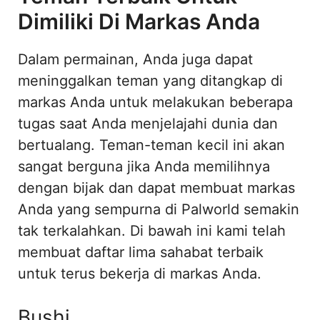
Dimiliki Di Markas Anda
Dalam permainan, Anda juga dapat
meninggalkan teman yang ditangkap di
markas Anda untuk melakukan beberapa
tugas saat Anda menjelajahi dunia dan
bertualang. Teman-teman kecil ini akan
sangat berguna jika Anda memilihnya
dengan bijak dan dapat membuat markas
Anda yang sempurna di Palworld semakin
tak terkalahkan. Di bawah ini kami telah
membuat daftar lima sahabat terbaik
untuk terus bekerja di markas Anda.
Bushi