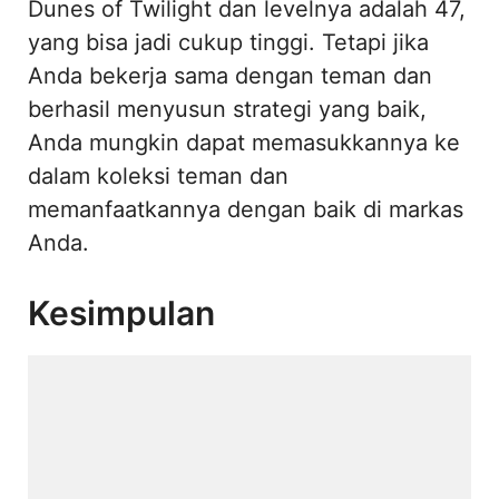
Dunes of Twilight dan levelnya adalah 47,
yang bisa jadi cukup tinggi. Tetapi jika
Anda bekerja sama dengan teman dan
berhasil menyusun strategi yang baik,
Anda mungkin dapat memasukkannya ke
dalam koleksi teman dan
memanfaatkannya dengan baik di markas
Anda.
Kesimpulan