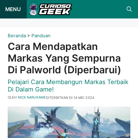
Loncat
MENU
ke
konten
Beranda
>
Panduan
Cara Mendapatkan
Markas Yang Sempurna
Di Palworld (Diperbarui)
Pelajari Cara Membangun Markas Terbaik
Di Dalam Game!
OLEH
NICK NARUKAME
DITERBITKAN DI:
14 MEI 2024