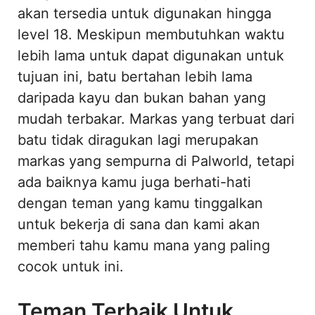
akan tersedia untuk digunakan hingga
level 18. Meskipun membutuhkan waktu
lebih lama untuk dapat digunakan untuk
tujuan ini, batu bertahan lebih lama
daripada kayu dan bukan bahan yang
mudah terbakar. Markas yang terbuat dari
batu tidak diragukan lagi merupakan
markas yang sempurna di Palworld, tetapi
ada baiknya kamu juga berhati-hati
dengan teman yang kamu tinggalkan
untuk bekerja di sana dan kami akan
memberi tahu kamu mana yang paling
cocok untuk ini.
Teman Terbaik Untuk