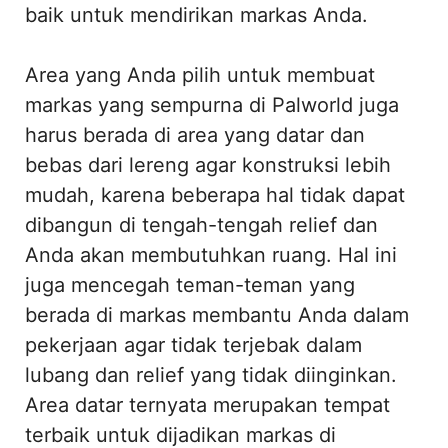
baik untuk mendirikan markas Anda.
Area yang Anda pilih untuk membuat
markas yang sempurna di Palworld juga
harus berada di area yang datar dan
bebas dari lereng agar konstruksi lebih
mudah, karena beberapa hal tidak dapat
dibangun di tengah-tengah relief dan
Anda akan membutuhkan ruang. Hal ini
juga mencegah teman-teman yang
berada di markas membantu Anda dalam
pekerjaan agar tidak terjebak dalam
lubang dan relief yang tidak diinginkan.
Area datar ternyata merupakan tempat
terbaik untuk dijadikan markas di