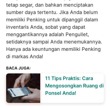
tetap segar, dan bahkan menciptakan
sumber daya tertentu. Jika Anda belum
memiliki Penking untuk dipanggil dalam
inventaris Anda, sobat yang dapat
menggantikannya adalah Pengullet,
setidaknya sampai Anda menemukannya.
Hanya ada keuntungan memiliki Penking
di markas Anda!
BACA JUGA:
11 Tips Praktis: Cara
Mengosongkan Ruang di
Ponsel Anda!