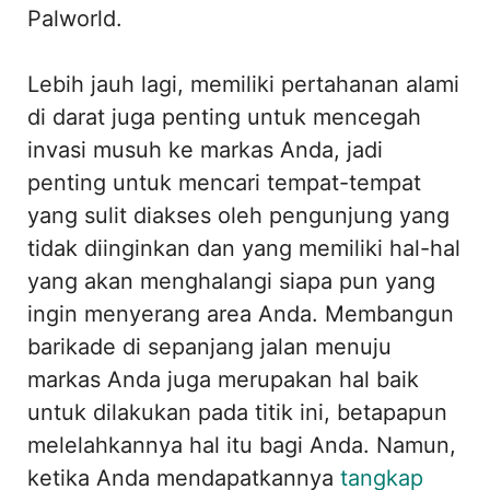
Palworld.
Lebih jauh lagi, memiliki pertahanan alami
di darat juga penting untuk mencegah
invasi musuh ke markas Anda, jadi
penting untuk mencari tempat-tempat
yang sulit diakses oleh pengunjung yang
tidak diinginkan dan yang memiliki hal-hal
yang akan menghalangi siapa pun yang
ingin menyerang area Anda. Membangun
barikade di sepanjang jalan menuju
markas Anda juga merupakan hal baik
untuk dilakukan pada titik ini, betapapun
melelahkannya hal itu bagi Anda. Namun,
ketika Anda mendapatkannya
tangkap