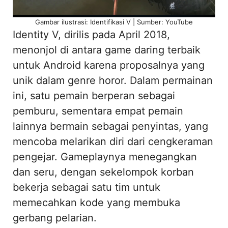
Gambar ilustrasi: Identifikasi V | Sumber: YouTube
Identity V, dirilis pada April 2018,
menonjol di antara game daring terbaik
untuk Android karena proposalnya yang
unik dalam genre horor. Dalam permainan
ini, satu pemain berperan sebagai
pemburu, sementara empat pemain
lainnya bermain sebagai penyintas, yang
mencoba melarikan diri dari cengkeraman
pengejar. Gameplaynya menegangkan
dan seru, dengan sekelompok korban
bekerja sebagai satu tim untuk
memecahkan kode yang membuka
gerbang pelarian.