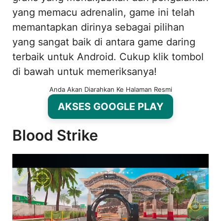
yang memacu adrenalin, game ini telah
memantapkan dirinya sebagai pilihan
yang sangat baik di antara game daring
terbaik untuk Android. Cukup klik tombol
di bawah untuk memeriksanya!
Anda Akan Diarahkan Ke Halaman Resmi
AKSES GOOGLE PLAY
Blood Strike