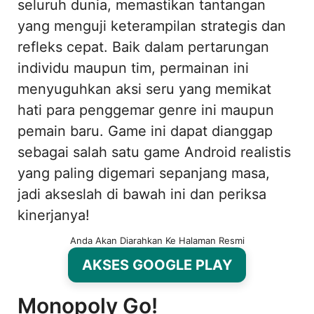
seluruh dunia, memastikan tantangan
yang menguji keterampilan strategis dan
refleks cepat. Baik dalam pertarungan
individu maupun tim, permainan ini
menyuguhkan aksi seru yang memikat
hati para penggemar genre ini maupun
pemain baru. Game ini dapat dianggap
sebagai salah satu game Android realistis
yang paling digemari sepanjang masa,
jadi akseslah di bawah ini dan periksa
kinerjanya!
Anda Akan Diarahkan Ke Halaman Resmi
AKSES GOOGLE PLAY
Monopoly Go!