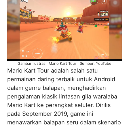
Gambar ilustrasi: Mario Kart Tour | Sumber: YouTube
Mario Kart Tour adalah salah satu
permainan daring terbaik untuk Android
dalam genre balapan, menghadirkan
pengalaman klasik lintasan gila waralaba
Mario Kart ke perangkat seluler. Dirilis
pada September 2019, game ini
menawarkan balapan seru dalam skenario