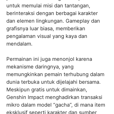
untuk memulai misi dan tantangan,
berinteraksi dengan berbagai karakter
dan elemen lingkungan. Gameplay dan
grafisnya luar biasa, memberikan
pengalaman visual yang kaya dan
mendalam.
Permainan ini juga menonjol karena
mekanisme daringnya, yang
memungkinkan pemain terhubung dalam
dunia terbuka untuk dijelajahi bersama.
Meskipun gratis untuk dimainkan,
Genshin Impact menghadirkan transaksi
mikro dalam model “gacha”, di mana item
eksklusif seperti karakter dan sumber