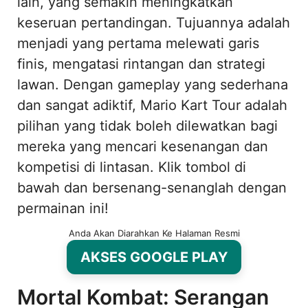
lain, yang semakin meningkatkan
keseruan pertandingan. Tujuannya adalah
menjadi yang pertama melewati garis
finis, mengatasi rintangan dan strategi
lawan. Dengan gameplay yang sederhana
dan sangat adiktif, Mario Kart Tour adalah
pilihan yang tidak boleh dilewatkan bagi
mereka yang mencari kesenangan dan
kompetisi di lintasan. Klik tombol di
bawah dan bersenang-senanglah dengan
permainan ini!
Anda Akan Diarahkan Ke Halaman Resmi
AKSES GOOGLE PLAY
Mortal Kombat: Serangan