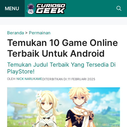
Loncat
MENU
ke
konten
Beranda
>
Permainan
Temukan 10 Game Online
Terbaik Untuk Android
Temukan Judul Terbaik Yang Tersedia Di
PlayStore!
OLEH
NICK NARUKAME
DITERBITKAN DI:
11 FEBRUARI 2025