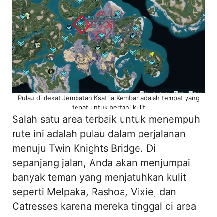
Pulau di dekat Jembatan Ksatria Kembar adalah tempat yang
tepat untuk bertani kulit
Salah satu area terbaik untuk menempuh
rute ini adalah pulau dalam perjalanan
menuju Twin Knights Bridge. Di
sepanjang jalan, Anda akan menjumpai
banyak teman yang menjatuhkan kulit
seperti Melpaka, Rashoa, Vixie, dan
Catresses karena mereka tinggal di area