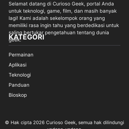
Selamat datang di Curioso Geek, portal Anda
untuk teknologi, game, film, dan masih banyak
lagi! Kami adalah sekelompok orang yang
memiliki rasa ingin tahu yang berdedikasi untuk
saling bertukar pengetahuan tentang dunia
KATEGORI
geek.
Permainan
Aplikasi
Teknologi
Panduan
Bioskop
© Hak cipta 2026 Curioso Geek, semua hak dilindungi