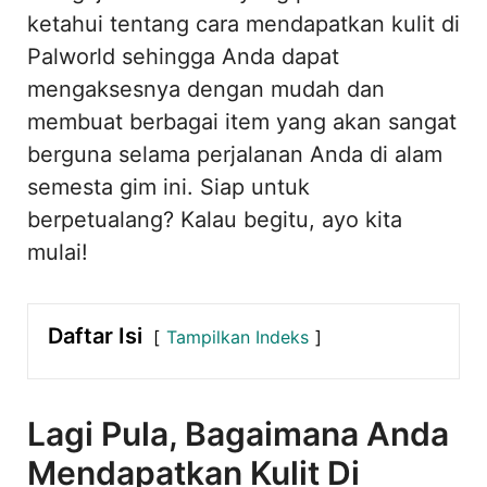
ketahui tentang cara mendapatkan kulit di
Palworld sehingga Anda dapat
mengaksesnya dengan mudah dan
membuat berbagai item yang akan sangat
berguna selama perjalanan Anda di alam
semesta gim ini. Siap untuk
berpetualang? Kalau begitu, ayo kita
mulai!
Daftar Isi
Tampilkan Indeks
Lagi Pula, Bagaimana Anda
Mendapatkan Kulit Di