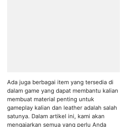
Ada juga berbagai item yang tersedia di
dalam game yang dapat membantu kalian
membuat material penting untuk
gameplay kalian dan leather adalah salah
satunya. Dalam artikel ini, kami akan
mengajarkan semua yang perlu Anda