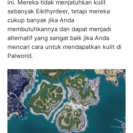
ini. Mereka tidak menjatuhkan kulit
sebanyak Eikthyrdeer, tetapi mereka
cukup banyak jika Anda
membutuhkannya dan dapat menjadi
alternatif yang sangat baik jika Anda
mencari cara untuk mendapatkan kulit di
Palworld.