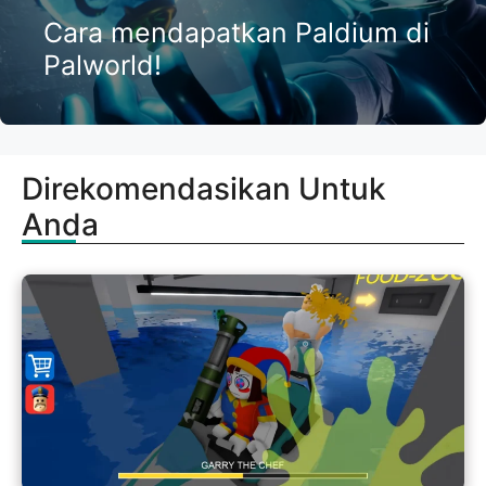
Cara mendapatkan Paldium di
Palworld!
Direkomendasikan Untuk
Anda