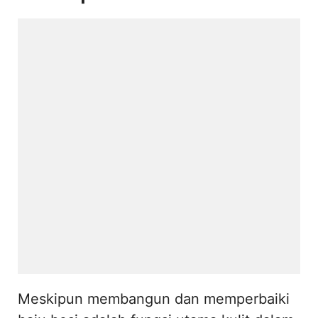
Meskipun membangun dan memperbaiki