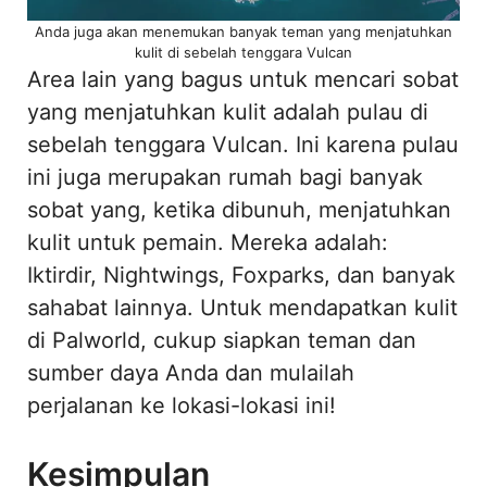
Anda juga akan menemukan banyak teman yang menjatuhkan
kulit di sebelah tenggara Vulcan
Area lain yang bagus untuk mencari sobat
yang menjatuhkan kulit adalah pulau di
sebelah tenggara Vulcan. Ini karena pulau
ini juga merupakan rumah bagi banyak
sobat yang, ketika dibunuh, menjatuhkan
kulit untuk pemain. Mereka adalah:
Iktirdir, Nightwings, Foxparks, dan banyak
sahabat lainnya. Untuk mendapatkan kulit
di Palworld, cukup siapkan teman dan
sumber daya Anda dan mulailah
perjalanan ke lokasi-lokasi ini!
Kesimpulan