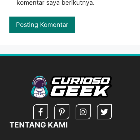
komentar saya berikutnya.
TENTANG KAMI