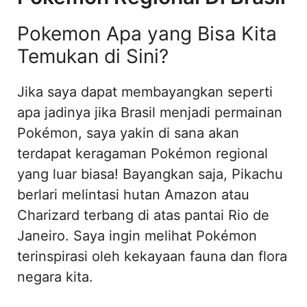
Pokemon Apa yang Bisa Kita
Temukan di Sini?
Jika saya dapat membayangkan seperti
apa jadinya jika Brasil menjadi permainan
Pokémon, saya yakin di sana akan
terdapat keragaman Pokémon regional
yang luar biasa! Bayangkan saja, Pikachu
berlari melintasi hutan Amazon atau
Charizard terbang di atas pantai Rio de
Janeiro. Saya ingin melihat Pokémon
terinspirasi oleh kekayaan fauna dan flora
negara kita.