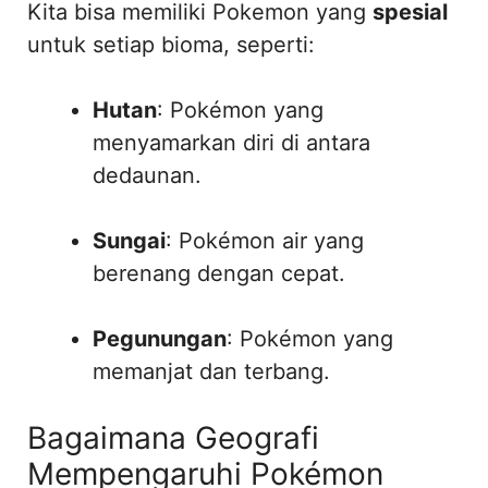
Kita bisa memiliki Pokemon yang
spesial
untuk setiap bioma, seperti:
Hutan
: Pokémon yang
menyamarkan diri di antara
dedaunan.
Sungai
: Pokémon air yang
berenang dengan cepat.
Pegunungan
: Pokémon yang
memanjat dan terbang.
Bagaimana Geografi
Mempengaruhi Pokémon