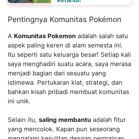
Pentingnya Komunitas Pokémon
A
Komunitas Pokemon
adalah salah satu
aspek paling keren di alam semesta ini.
Itu seperti satu keluarga besar! Setiap kali
saya menghadiri suatu acara, saya merasa
menjadi bagian dari sesuatu yang
istimewa. Pertukaran kiat, strategi, dan
bahkan kisah pribadi membuat komunitas
ini unik.
Selain itu,
saling membantu
adalah fitur
yang mencolok. Kapan pun seseorang
mengalami kesulitan dengan permainan