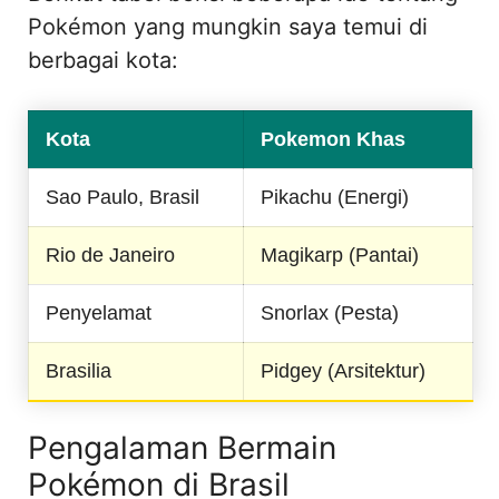
Pokémon yang mungkin saya temui di
berbagai kota:
Kota
Pokemon Khas
Sao Paulo, Brasil
Pikachu (Energi)
Rio de Janeiro
Magikarp (Pantai)
Penyelamat
Snorlax (Pesta)
Brasilia
Pidgey (Arsitektur)
Pengalaman Bermain
Pokémon di Brasil