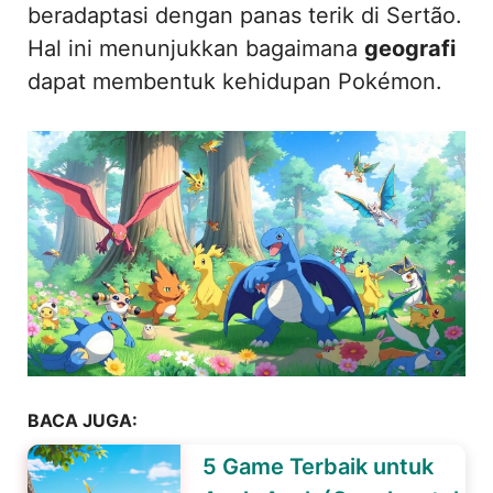
beradaptasi dengan panas terik di Sertão.
Hal ini menunjukkan bagaimana
geografi
dapat membentuk kehidupan Pokémon.
BACA JUGA:
5 Game Terbaik untuk