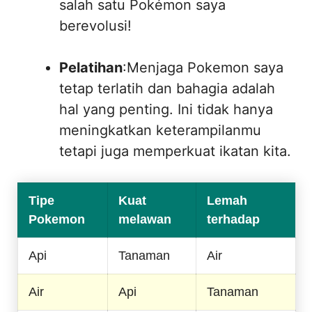
salah satu Pokémon saya
berevolusi!
Pelatihan
:Menjaga Pokemon saya
tetap terlatih dan bahagia adalah
hal yang penting. Ini tidak hanya
meningkatkan keterampilanmu
tetapi juga memperkuat ikatan kita.
Tipe
Kuat
Lemah
Pokemon
melawan
terhadap
Api
Tanaman
Air
Air
Api
Tanaman