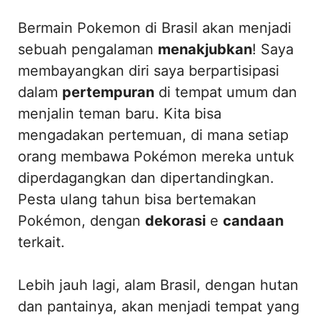
Bermain Pokemon di Brasil akan menjadi
sebuah pengalaman
menakjubkan
! Saya
membayangkan diri saya berpartisipasi
dalam
pertempuran
di tempat umum dan
menjalin teman baru. Kita bisa
mengadakan pertemuan, di mana setiap
orang membawa Pokémon mereka untuk
diperdagangkan dan dipertandingkan.
Pesta ulang tahun bisa bertemakan
Pokémon, dengan
dekorasi
e
candaan
terkait.
Lebih jauh lagi, alam Brasil, dengan hutan
dan pantainya, akan menjadi tempat yang