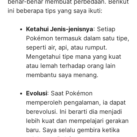
benar-benar membuat perbedaan. Berikut
ini beberapa tips yang saya ikuti:
Ketahui Jenis-jenisnya
: Setiap
Pokémon termasuk dalam satu tipe,
seperti air, api, atau rumput.
Mengetahui tipe mana yang kuat
atau lemah terhadap orang lain
membantu saya menang.
Evolusi
: Saat Pokémon
memperoleh pengalaman, ia dapat
berevolusi. Ini berarti dia menjadi
lebih kuat dan mempelajari gerakan
baru. Saya selalu gembira ketika