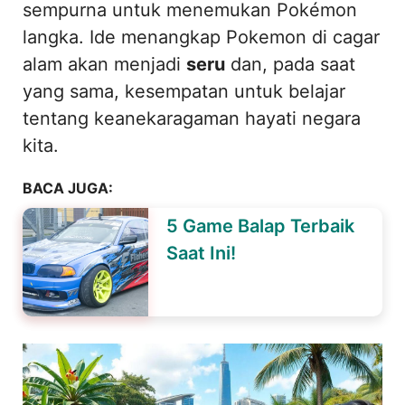
sempurna untuk menemukan Pokémon
langka. Ide menangkap Pokemon di cagar
alam akan menjadi
seru
dan, pada saat
yang sama, kesempatan untuk belajar
tentang keanekaragaman hayati negara
kita.
BACA JUGA:
5 Game Balap Terbaik
Saat Ini!