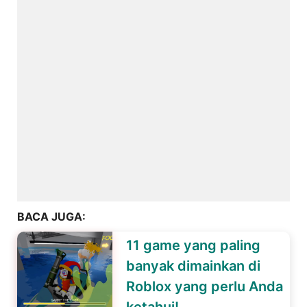
BACA JUGA:
11 game yang paling
banyak dimainkan di
Roblox yang perlu Anda
ketahui!