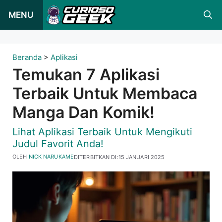
Loncat
MENU
ke
konten
Beranda
>
Aplikasi
Temukan 7 Aplikasi
Terbaik Untuk Membaca
Manga Dan Komik!
Lihat Aplikasi Terbaik Untuk Mengikuti
Judul Favorit Anda!
OLEH
NICK NARUKAME
DITERBITKAN DI:
15 JANUARI 2025