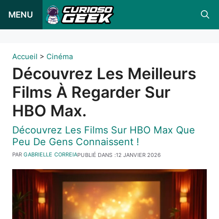
Skip
MENU
to
content
Accueil
>
Cinéma
Découvrez Les Meilleurs
Films À Regarder Sur
HBO Max.
Découvrez Les Films Sur HBO Max Que
Peu De Gens Connaissent !
PAR
GABRIELLE CORREIA
PUBLIÉ DANS :
12 JANVIER 2026