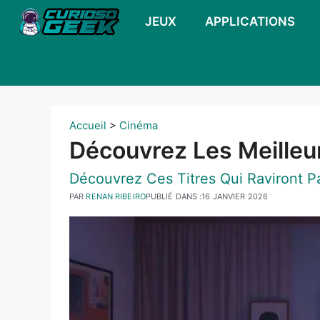
Skip
JEUX
APPLICATIONS
to
content
Accueil
>
Cinéma
Découvrez Les Meilleu
Découvrez Ces Titres Qui Raviront Pa
PAR
RENAN RIBEIRO
PUBLIÉ DANS :
16 JANVIER 2026