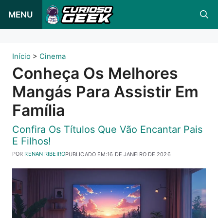
Pular
MENU
para
o
conteúdo
Início
>
Cinema
Conheça Os Melhores
Mangás Para Assistir Em
Família
Confira Os Títulos Que Vão Encantar Pais
E Filhos!
POR
RENAN RIBEIRO
PUBLICADO EM:
16 DE JANEIRO DE 2026