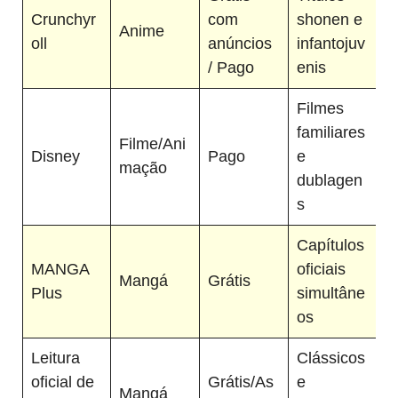
Crunchyr
com
shonen e
Anime
oll
anúncios
infantojuv
/ Pago
enis
Filmes
familiares
Filme/Ani
Disney
Pago
e
mação
dublagen
s
Capítulos
MANGA
oficiais
Mangá
Grátis
Plus
simultâne
os
Leitura
Clássicos
oficial de
Grátis/As
e
Mangá