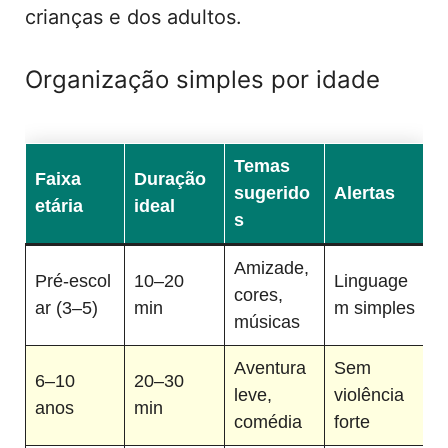
crianças e dos adultos.
Organização simples por idade
Temas
Faixa
Duração
sugerido
Alertas
etária
ideal
s
Amizade,
Pré‑escol
10–20
Linguage
cores,
ar (3–5)
min
m simples
músicas
Aventura
Sem
6–10
20–30
leve,
violência
anos
min
comédia
forte