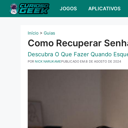
Pular
JOGOS
APLICATIVOS
para
o
conteúdo
Início
>
Guias
Como Recuperar Senh
Descubra O Que Fazer Quando Esqu
POR
NICK NARUKAME
PUBLICADO EM:
8 DE AGOSTO DE 2024