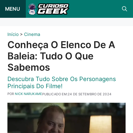
Pular
MENU
para
o
conteúdo
Início
>
Cinema
Conheça O Elenco De A
Baleia: Tudo O Que
Sabemos
Descubra Tudo Sobre Os Personagens
Principais Do Filme!
POR
NICK NARUKAME
PUBLICADO EM:
24 DE SETEMBRO DE 2024