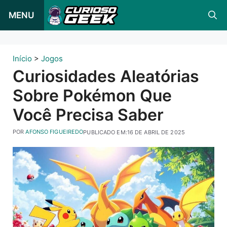
Pular
MENU
para
o
conteúdo
Início
>
Jogos
Curiosidades Aleatórias
Sobre Pokémon Que
Você Precisa Saber
POR
AFONSO FIGUEIREDO
PUBLICADO EM:
16 DE ABRIL DE 2025