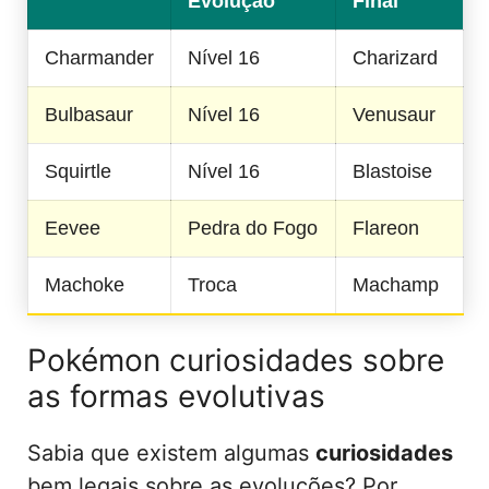
Evolução
Final
Charmander
Nível 16
Charizard
Bulbasaur
Nível 16
Venusaur
Squirtle
Nível 16
Blastoise
Eevee
Pedra do Fogo
Flareon
Machoke
Troca
Machamp
Pokémon curiosidades sobre
as formas evolutivas
Sabia que existem algumas
curiosidades
bem legais sobre as evoluções? Por