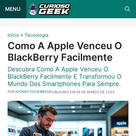
Pular
MENU
para
o
conteúdo
Início
>
Tecnologia
Como A Apple Venceu O
BlackBerry Facilmente
Descubra Como A Apple Venceu O
BlackBerry Facilmente E Transformou O
Mundo Dos Smartphones Para Sempre.
POR
AFONSO FIGUEIREDO
PUBLICADO EM:
26 DE MARÇO DE 2025