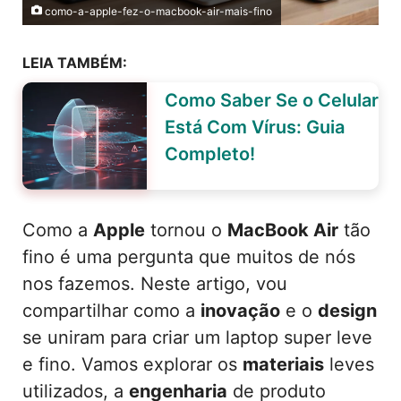
como-a-apple-fez-o-macbook-air-mais-fino
LEIA TAMBÉM:
Como Saber Se o Celular
Está Com Vírus: Guia
Completo!
Como a
Apple
tornou o
MacBook Air
tão
fino é uma pergunta que muitos de nós
nos fazemos. Neste artigo, vou
compartilhar como a
inovação
e o
design
se uniram para criar um laptop super leve
e fino. Vamos explorar os
materiais
leves
utilizados, a
engenharia
de produto