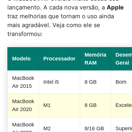
lançamento. A cada nova versão, a
Apple
traz melhorias que tornam o uso ainda
mais agradável. Veja como ele se
transformou:
Memória
Dese
Modelo
Processador
RAM
Geral
MacBook
Intel i5
8 GB
Bom
Air 2015
MacBook
M1
8 GB
Excele
Air 2020
MacBook
M2
8/16 GB
Superi