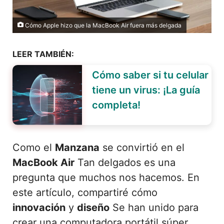
Cómo Apple hizo que la MacBook Air fuera más delgada
LEER TAMBIÉN:
Cómo saber si tu celular
tiene un virus: ¡La guía
completa!
Como el
Manzana
se convirtió en el
MacBook Air
Tan delgados es una
pregunta que muchos nos hacemos. En
este artículo, compartiré cómo
innovación
y
diseño
Se han unido para
crear una computadora portátil súper