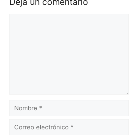
Deja un comentario
Comentario
Nombre
Correo
electrónico