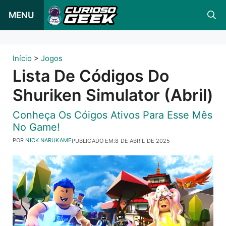
Pular
MENU
para
o
conteúdo
Início
>
Jogos
Lista De Códigos Do
Shuriken Simulator (Abril)
Conheça Os Cóigos Ativos Para Esse Mês
No Game!
POR
NICK NARUKAME
PUBLICADO EM:
8 DE ABRIL DE 2025