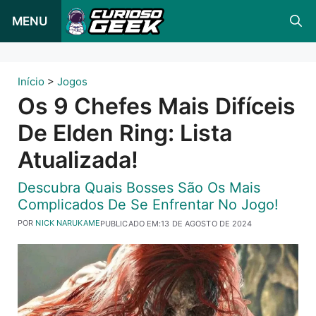
Pular
MENU
para
o
conteúdo
Início
>
Jogos
Os 9 Chefes Mais Difíceis
De Elden Ring: Lista
Atualizada!
Descubra Quais Bosses São Os Mais
Complicados De Se Enfrentar No Jogo!
POR
NICK NARUKAME
PUBLICADO EM:
13 DE AGOSTO DE 2024