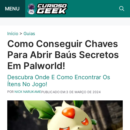
Pular
MENU
para
o
conteúdo
Início
>
Guias
Como Conseguir Chaves
Para Abrir Baús Secretos
Em Palworld!
Descubra Onde E Como Encontrar Os
Ítens No Jogo!
POR
NICK NARUKAME
PUBLICADO EM:
3 DE MARÇO DE 2024