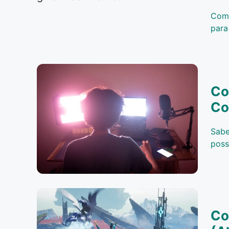
Como
para
Co
Co
Sabe
poss
Co