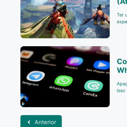
(A
Ter 
expe
Co
Wh
Apag
Isso
Anterior