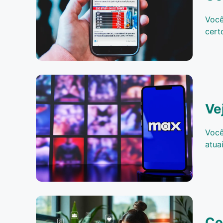
Você
cert
Ve
Você
atua
Co