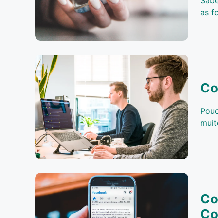
Sabe
as f
Co
Pouc
muit
Co
Co