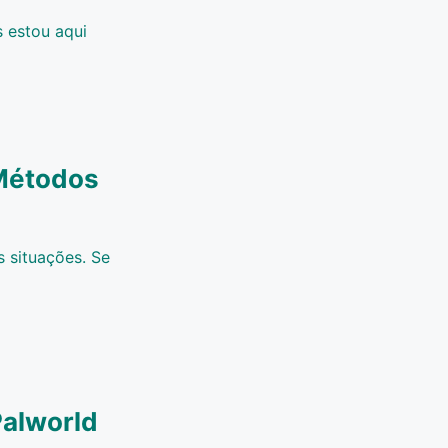
 estou aqui
Métodos
s situações. Se
Palworld