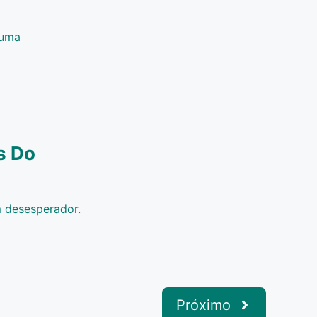
 uma
s Do
 desesperador.
Próximo