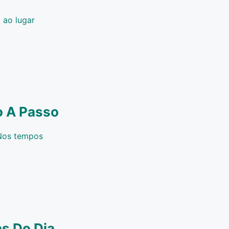
 ao lugar
o A Passo
Nos tempos
s Do Dia