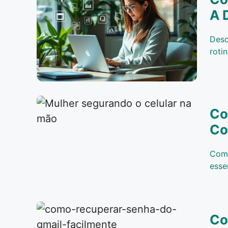
A 
Desc
roti
Co
Co
Com 
esse
Co