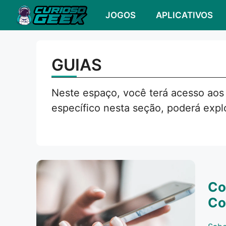
Pular
JOGOS
APLICATIVOS
para
o
conteúdo
GUIAS
Neste espaço, você terá acesso aos
específico nesta seção, poderá explo
Co
Co