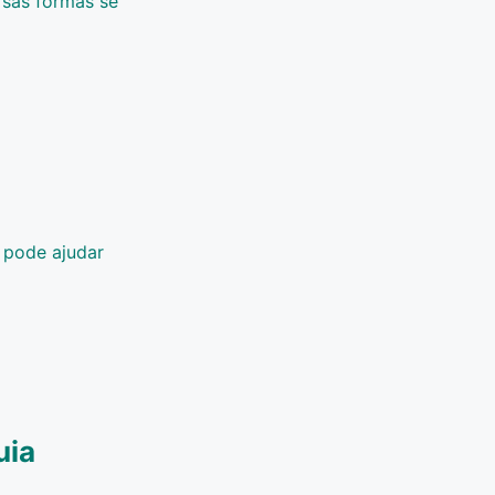
rsas formas se
 pode ajudar
uia