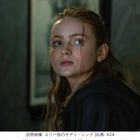
説明画像: エリー役のサディ・シンク |出典: A24