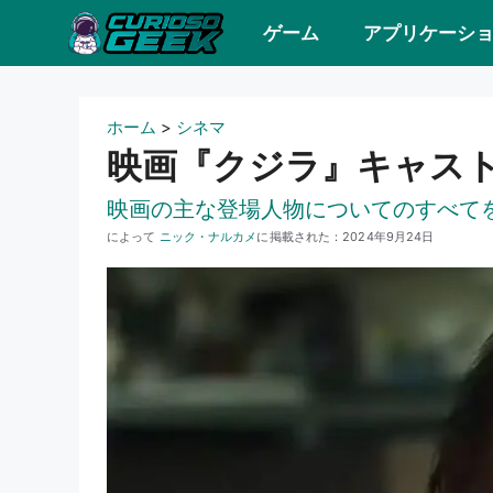
コ
ゲーム
アプリケーシ
ン
テ
ン
ホーム
>
シネマ
ツ
映画『クジラ』キャス
へ
映画の主な登場人物についてのすべて
ス
によって
ニック・ナルカメ
に掲載された：
2024年9月24日
キ
ッ
プ