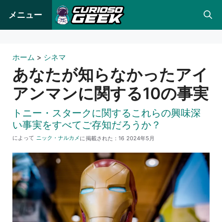
コ
メニュー
ン
テ
ン
ホーム
>
シネマ
ツ
あなたが知らなかったアイ
へ
アンマンに関する10の事実
ス
キ
トニー・スタークに関するこれらの興味深
い事実をすべてご存知だろうか？
ッ
によって
ニック・ナルカメ
に掲載された：
16 2024年5月
プ