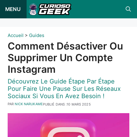
Skip
MENU
to
content
Accueil
>
Guides
Comment Désactiver Ou
Supprimer Un Compte
Instagram
Découvrez Le Guide Étape Par Étape
Pour Faire Une Pause Sur Les Réseaux
Sociaux Si Vous En Avez Besoin !
PAR
NICK NARUKAME
PUBLIÉ DANS :
10 MARS 2025