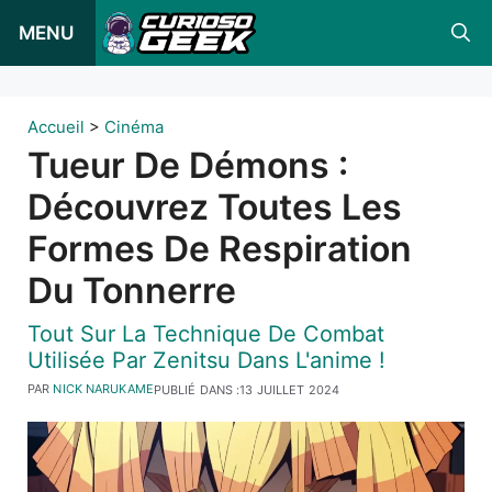
Skip
MENU
to
content
Accueil
>
Cinéma
Tueur De Démons :
Découvrez Toutes Les
Formes De Respiration
Du Tonnerre
Tout Sur La Technique De Combat
Utilisée Par Zenitsu Dans L'anime !
PAR
NICK NARUKAME
PUBLIÉ DANS :
13 JUILLET 2024