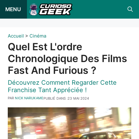
Skip
MENU
to
content
Accueil
>
Cinéma
Quel Est L'ordre
Chronologique Des Films
Fast And Furious ?
Découvrez Comment Regarder Cette
Franchise Tant Appréciée !
PAR
NICK NARUKAME
PUBLIÉ DANS :
23 MAI 2024