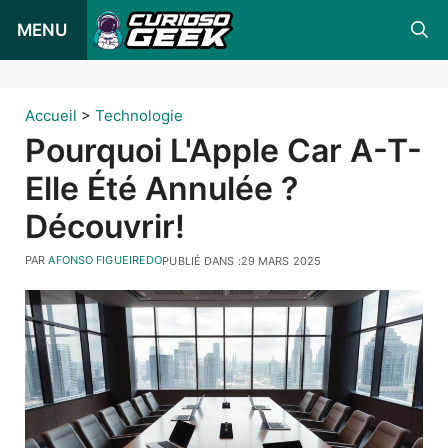
Skip
MENU
to
content
Accueil
>
Technologie
Pourquoi L'Apple Car A-T-
Elle Été Annulée ?
Découvrir!
PAR
AFONSO FIGUEIREDO
PUBLIÉ DANS :
29 MARS 2025