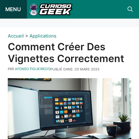
Skip
MENU
to
content
Accueil
>
Applications
Comment Créer Des
Vignettes Correctement
PAR
AFONSO FIGUEIREDO
PUBLIÉ DANS :
20 MARS 2025