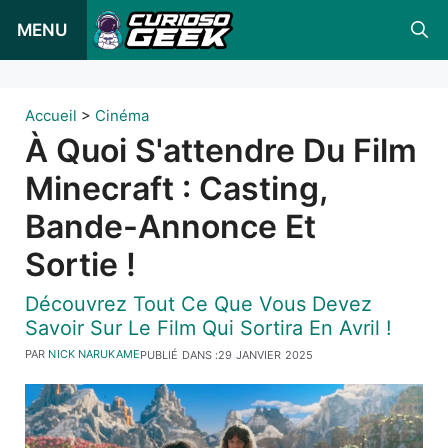
Skip
MENU
to
content
Accueil
>
Cinéma
À Quoi S'attendre Du Film
Minecraft : Casting,
Bande-Annonce Et
Sortie !
Découvrez Tout Ce Que Vous Devez
Savoir Sur Le Film Qui Sortira En Avril !
PAR
NICK NARUKAME
PUBLIÉ DANS :
29 JANVIER 2025