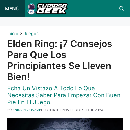
Ir
MENÚ
al
contenido
Inicio
>
Juegos
Elden Ring: ¡7 Consejos
Para Que Los
Principiantes Se Lleven
Bien!
Echa Un Vistazo A Todo Lo Que
Necesitas Saber Para Empezar Con Buen
Pie En El Juego.
POR
NICK NARUKAME
PUBLICADO EN:
15 DE AGOSTO DE 2024