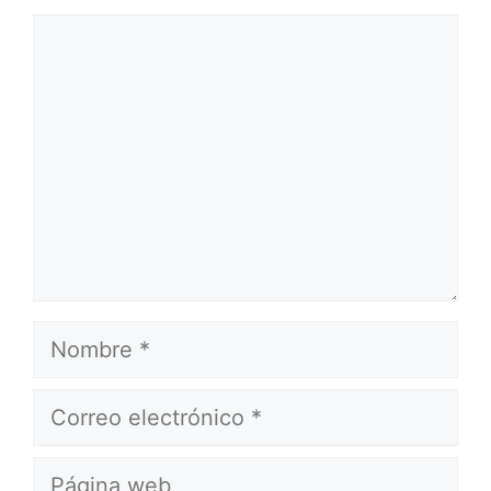
Comentario
Nombre
Correo
electrónico
Página