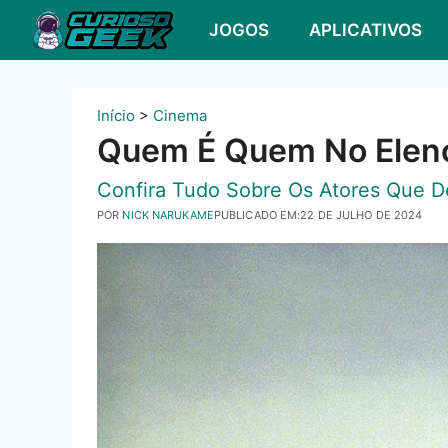
Pular
JOGOS
APLICATIVOS
para
o
conteúdo
Início
>
Cinema
Quem É Quem No Elenc
Confira Tudo Sobre Os Atores Que D
POR
NICK NARUKAME
PUBLICADO EM:
22 DE JULHO DE 2024