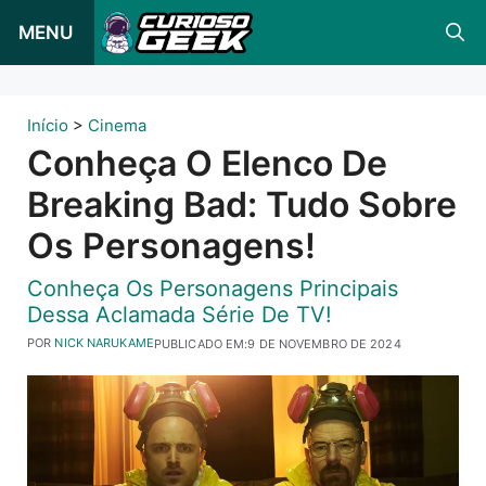
Pular
MENU
para
o
conteúdo
Início
>
Cinema
Conheça O Elenco De
Breaking Bad: Tudo Sobre
Os Personagens!
Conheça Os Personagens Principais
Dessa Aclamada Série De TV!
POR
NICK NARUKAME
PUBLICADO EM:
9 DE NOVEMBRO DE 2024