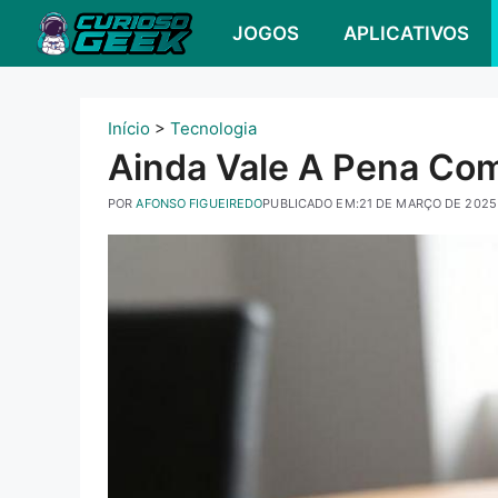
Pular
JOGOS
APLICATIVOS
para
o
conteúdo
Início
>
Tecnologia
Ainda Vale A Pena Com
POR
AFONSO FIGUEIREDO
PUBLICADO EM:
21 DE MARÇO DE 2025