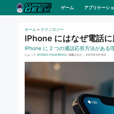
コ
ゲーム
アプリケーシ
ン
テ
ン
ホーム
>
テクノロジー
ツ
IPhone にはなぜ電
へ
IPhone に 2 つの通話応答方法
ス
によって
AFONSO FIGUEIREDO
に掲載された：
2025年3月16日
キ
ッ
プ